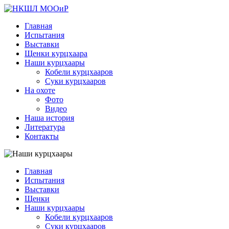
Главная
Испытания
Выставки
Щенки курцхаара
Наши курцхаары
Кобели курцхааров
Суки курцхааров
На охоте
Фото
Видео
Наша история
Литература
Контакты
Главная
Испытания
Выставки
Щенки
Наши курцхаары
Кобели курцхааров
Суки курцхааров