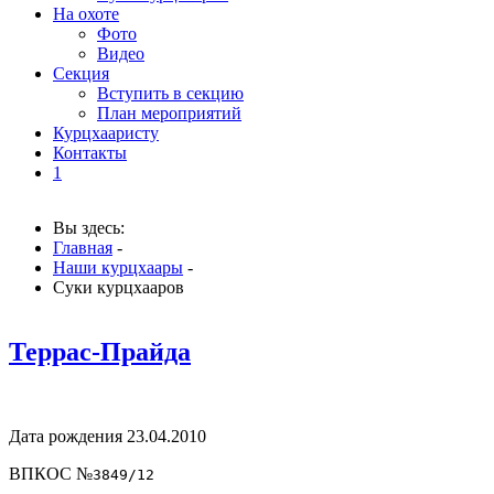
На охоте
Фото
Видео
Секция
Вступить в секцию
План мероприятий
Курцхааристу
Контакты
1
Вы здесь:
Главная
-
Наши курцхаары
-
Суки курцхааров
Террас-Прайда
Дата рождения 23.04.2010
ВПКОС №
3849/12