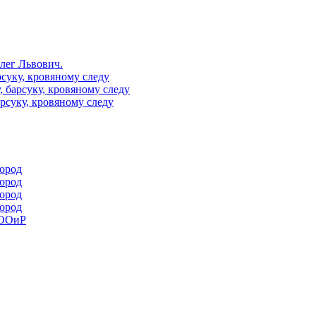
Олег Львович.
рсуку, кровяному следу
, барсуку, кровяному следу
арсуку, кровяному следу
пород
пород
пород
пород
РООиР