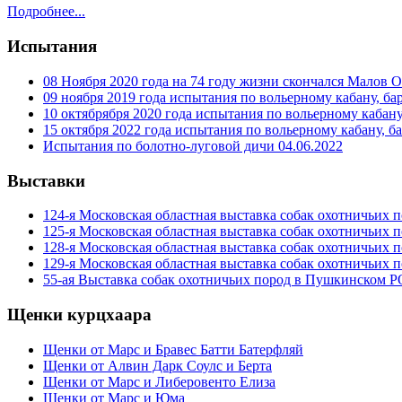
Подробнее...
Испытания
08 Ноября 2020 года на 74 году жизни скончался Малов 
09 ноября 2019 года испытания по вольерному кабану, ба
10 октябрября 2020 года испытания по вольерному кабану
15 октября 2022 года испытания по вольерному кабану, б
Испытания по болотно-луговой дичи 04.06.2022
Выставки
124-я Московская областная выставка собак охотничьих 
125-я Московская областная выставка собак охотничьих 
128-я Московская областная выставка собак охотничьих 
129-я Московская областная выставка собак охотничьих 
55-ая Выставка собак охотничьих пород в Пушкинском 
Щенки курцхаара
Щенки от Марс и Бравес Батти Батерфляй
Щенки от Алвин Дарк Соулс и Берта
Щенки от Марс и Либеровенто Елиза
Щенки от Марс и Юма