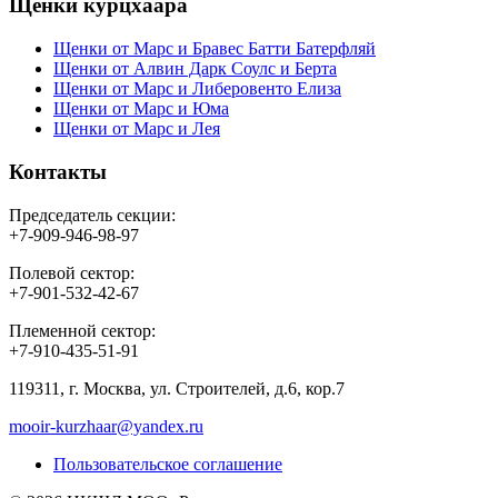
Щенки курцхаара
Щенки от Марс и Бравес Батти Батерфляй
Щенки от Алвин Дарк Соулс и Берта
Щенки от Марс и Либеровенто Елиза
Щенки от Марс и Юма
Щенки от Марс и Лея
Контакты
Председатель секции:
+7-909-946-98-97
Полевой сектор:
+7-901-532-42-67
Племенной сектор:
+7-910-435-51-91
119311, г. Москва, ул. Строителей, д.6, кор.7
mooir-kurzhaar@yandex.ru
Пользовательское соглашение