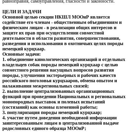
равноправия, самоуправления, гласности и законности.
ЦЕЛИ И ЗАДАЧИ
Основной целью секции НКШЛ МООиР является
содействие его членам - общественным объединениям и
физическим лицам - в реализации общих интересов и
защите их прав при осуществлении совместной
деятельности в области развития, совершенствования,
разведения и использования в охотничьих целях породы
немецкий курцхаар.
Основные задачи:
1. объединение кинологических организаций и отдельных
владельцев собак породы немецкий курцхаар с целью
совместного решения насущных вопросов развития
породы, улучшения экстерьерных и рабочих качеств
российского поголовья курцхааров, обмена опытом и
налаживания межрегиональных связей;
2. выполнение централизованных организационных
функций при проведении Национальных и региональных
монопородных выставок и полевых испытаний
(состязаний) как основы племенной работы;
3. популяризация породы немецкий курцхаар;
4. участие путем доведения необходимой информации
заинтересованным лицам в централизованной выдаче
родословных единого образца МООиР;