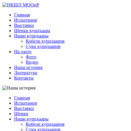
Главная
Испытания
Выставки
Щенки курцхаара
Наши курцхаары
Кобели курцхааров
Суки курцхааров
На охоте
Фото
Видео
Наша история
Литература
Контакты
Главная
Испытания
Выставки
Щенки
Наши курцхаары
Кобели курцхааров
Суки курцхааров