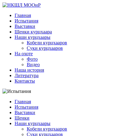
Главная
Испытания
Выставки
Щенки курцхаара
Наши курцхаары
Кобели курцхааров
Суки курцхааров
На охоте
Фото
Видео
Наша история
Литература
Контакты
Главная
Испытания
Выставки
Щенки
Наши курцхаары
Кобели курцхааров
Суки курцхааров