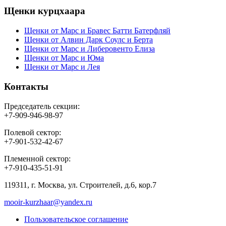
Щенки курцхаара
Щенки от Марс и Бравес Батти Батерфляй
Щенки от Алвин Дарк Соулс и Берта
Щенки от Марс и Либеровенто Елиза
Щенки от Марс и Юма
Щенки от Марс и Лея
Контакты
Председатель секции:
+7-909-946-98-97
Полевой сектор:
+7-901-532-42-67
Племенной сектор:
+7-910-435-51-91
119311, г. Москва, ул. Строителей, д.6, кор.7
mooir-kurzhaar@yandex.ru
Пользовательское соглашение