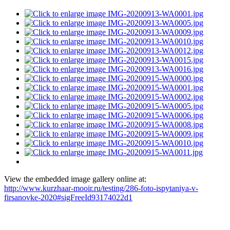
View the embedded image gallery online at:
http://www.kurzhaar-mooir.ru/testing/286-foto-ispytaniya-v-
firsanovke-2020#sigFreeId93174022d1